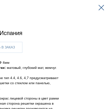
 Испания
 В ЗАКАЗ
Ф 4мм
ки:
матовый, глубокий мат, жемчуг.
е тип 4.4, 4.6, 4,7 предусматривают
етки со стеклом или панелью,
.
окрас лицевой стороны в цвет рамки
ная сторона решетки окрашена в
тановка решетки производится на