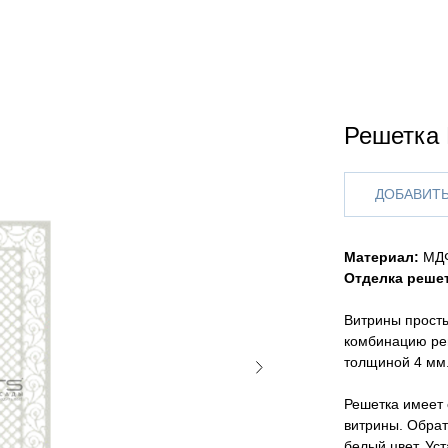
Решетка
ДОБАВИТЬ
Материал:
МД
Отделка решет
Витрины просты
комбинацию реш
толщиной 4 мм
Решетка имеет 
витрины. Обрат
белый цвет. Ус