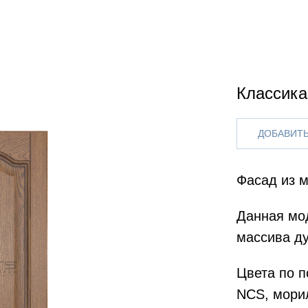
Классика
ДОБАВИТЬ
Фасад из м
Данная мод
массива ду
Цвета по п
NCS, мори