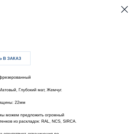
 В ЗАКАЗ
фрезерованный
Матовый, Глубокий мат, Жемчуг.
лщины: 22мм
мы можем предложить огромный
тенков из раскладок: RAL, NCS, SIRCA.
а отсутствует, ограничения по