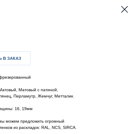
 В ЗАКАЗ
фрезерованный
Матовый, Матовый с патиной,
Глянец, Перламутр, Жемчуг, Метталик.
лщины: 16, 19мм
мы можем предложить огромный
тенков из раскладок: RAL, NCS, SIRCA.