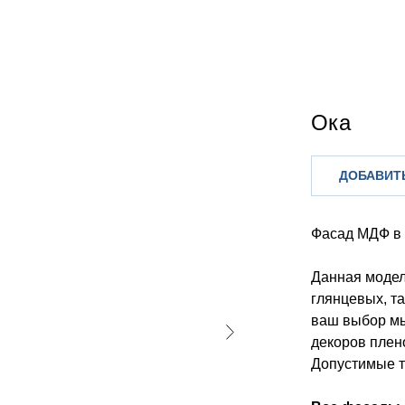
Ока
ДОБАВИТЬ
Фасад МДФ в
Данная модел
глянцевых, та
ваш выбор м
декоров плен
Допустимые т