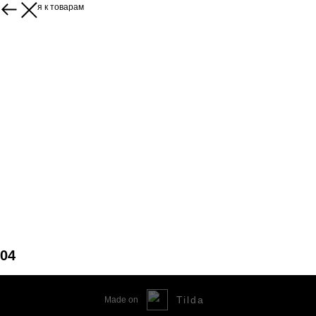
Вернуться к товарам
04
Tilda
Made on